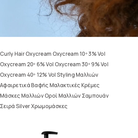
Curly Hair
Oxycream
Oxycream 10º 3% Vol
Oxycream 20º 6% Vol
Oxycream 30º 9% Vol
Oxycream 40º 12% Vol
Styling Μαλλιών
Αφαιρετικά Βαφής
Μαλακτικές Κρέμες
Μάσκες Μαλλιών
Οροί Μαλλιών
Σαμπουάν
Σειρά Silver
Χρωμομάσκες