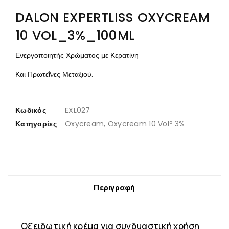
DALON EXPERTLISS OXYCREAM
10 VOL_3%_100ML
Ενεργοποιητής Χρώματος με Κερατίνη
Και Πρωτεΐνες Μεταξιού
.
Κωδικός
EXL027
Κατηγορίες
Oxycream
,
Oxycream 10 Volº 3%
Περιγραφή
Οξειδωτική κρέμα για συνδυαστική χρήση