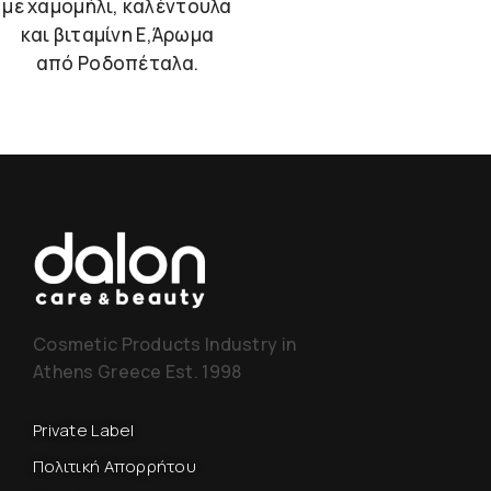
με χαμομήλι, καλέντουλα
και βιταμίνη Ε,Άρωμα
από Ροδοπέταλα.
Cosmetic Products Industry in
Athens Greece Est. 1998
Private Label
Πολιτική Απορρήτου