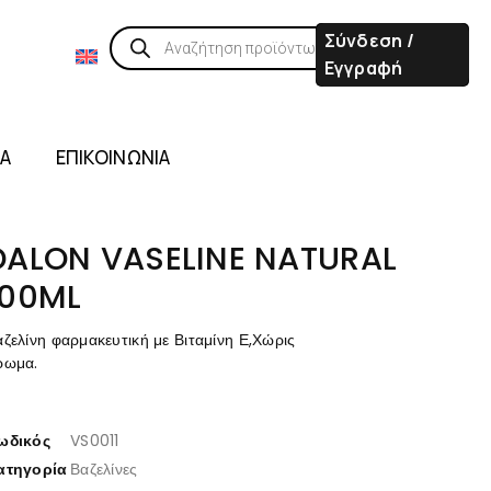
Σύνδεση /
Εγγραφή
ΙΑ
ΕΠΙΚΟΙΝΩΝΙΑ
DALON VASELINE NATURAL
100ML
ζελίνη φαρμακευτική με Βιταμίνη Ε,Χώρις
ρωμα.
ωδικός
VS0011
ατηγορία
Βαζελίνες