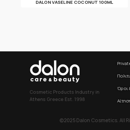
DALON VASELINE COCONUT 100ML
Privat
Πολιτ
Όροι 
Cosmetic Products Industry in
Athens Greece Est. 1998
Αίτησ
©2025 Dalon Cosmetics. All R