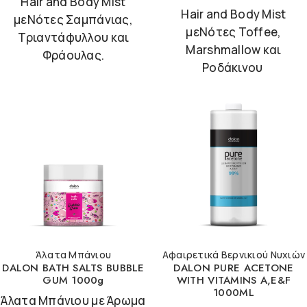
Hair and Body Mist
Hair and Body Mist
μεΝότες Σαμπάνιας,
μεΝότες Toffee,
Τριαντάφυλλου και
Marshmallow και
Φράουλας.
Ροδάκινου
Άλατα Μπάνιου
Αφαιρετικά Βερνικιού Νυχιών
DALON BATH SALTS BUBBLE
DALON PURE ACETONE
GUM 1000g
WITH VITAMINS A,E&F
1000ML
Άλατα Μπάνιου με Άρωμα