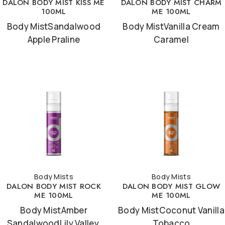
DALON BODY MIST KISS ME
DALON BODY MIST CHARM
100ML
ME 100ML
Body MistSandalwood
Body MistVanilla Cream
Apple Praline
Caramel
Body Mists
Body Mists
DALON BODY MIST ROCK
DALON BODY MIST GLOW
ME 100ML
ME 100ML
Body MistAmber
Body MistCoconut Vanilla
SandalwoodLily Valley
Tobacco