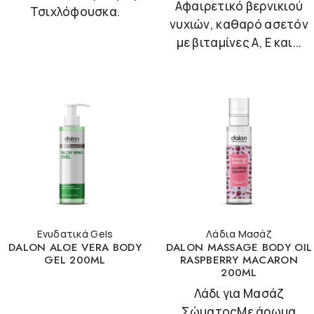
Αφαιρετικό βερνικιού
Τσιχλόφουσκα.
νυχιών, καθαρό ασετόν
με βιταμίνες A, E και...
Ενυδατικά Gels
Λάδια Μασάζ
DALON ALOE VERA BODY
DALON MASSAGE BODY OIL
GEL 200ML
RASPBERRY MACARON
200ML
Λάδι για Μασάζ
ΣώματοςΜε άρωμα