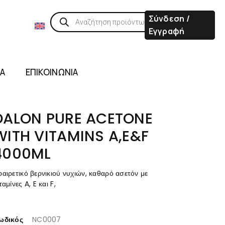
Σύνδεση /
Εγγραφή
ΙΑ
ΕΠΙΚΟΙΝΩΝΙΑ
DALON PURE ACETONE
WITH VITAMINS A,E&F
4000ML
αιρετικό βερνικιού νυχιών, καθαρό ασετόν με
ταμίνες A, E και F,
ωδικός
NC0007