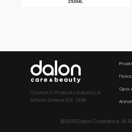
250ML
Privat
Πολιτ
Όροι 
Cosmetic Products Industry in
Athens Greece Est. 1998
Αίτησ
©2025 Dalon Cosmetics. All R