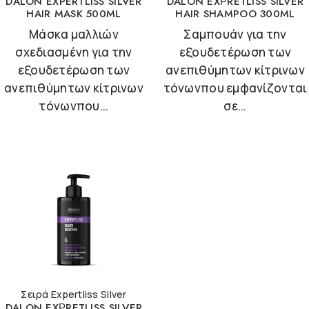
DALON EXPERTLISS SILVER
DALON EXΡRETLISS SILVER
HAIR MASK 500ML
HAIR SHAMPOO 300ML
Μάσκα μαλλιών
Σαμπουάν για την
σχεδιασμένη για την
εξουδετέρωση των
εξουδετέρωση των
ανεπιθύμητων κίτρινων
ανεπιθύμητων κίτρινων
τόνωνπου εμφανίζονται
τόνωνπου...
σε...
Σειρά Expertliss Silver
DALON EXΡRETLISS SILVER