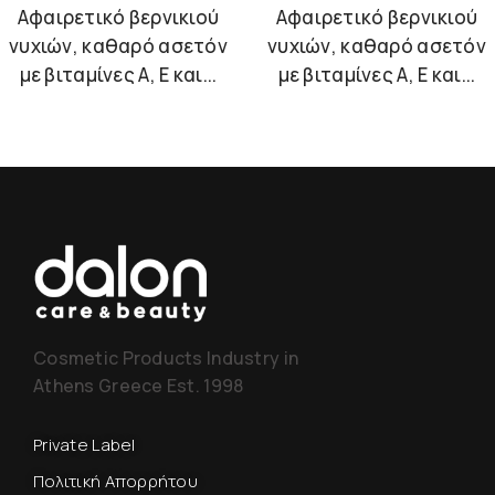
Αφαιρετικό βερνικιού
Αφαιρετικό βερνικιού
νυχιών, καθαρό ασετόν
νυχιών, καθαρό ασετόν
με βιταμίνες A, E και...
με βιταμίνες A, E και...
Cosmetic Products Industry in
Athens Greece Est. 1998
Private Label
Πολιτική Απορρήτου