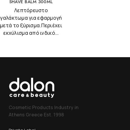
SHAVE BALM 300ML
Λεπτόρευστο
γαλάκτωμα για εφαρμογή
μετά το ξύρισμα.Περιέχει
εκχύλισμα από ινδικό...
Cosmetic Products Industry in
Athens Greece Est. 1998