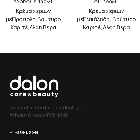
PROPOLIS 100ML
OIL 100ML
Κρέμα χεριών
Κρέμα χεριών
μεΠρόπολη,Βούτυρο
μεΕλαιόλαδο, Βούτυρο
Καριτέ,Αλόη Βέρα
Καριτέ, Αλόη Βέρα
Cosmetic Products Industry in
Athens Greece Est. 1998
Private Label