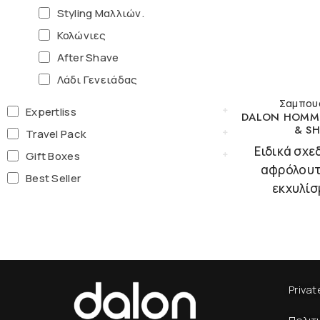
Styling Μαλλιών.
Κολώνιες
After Shave
Λάδι Γενειάδας
Σαμπουά
Expertliss
DALON HOMME
& S
Travel Pack
Ειδικά σχε
Gift Boxes
αφρόλουτ
Best Seller
εκχυλίσ
Privat