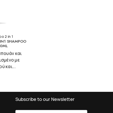
 2 in 1
IN1 SHAMPOO
00ML
μπουάν και
ισμένο με
ύ και...
Subscribe to our Newsletter