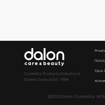
Privat
Πολιτ
Όροι 
Cosmetic Products Industry in
Athens Greece Est. 1998
Αίτησ
©2025 Dalon Cosmetics. All R