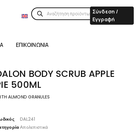
Σύνδεση /
Εγγραφή
ΙΑ
ΕΠΙΚΟΙΝΩΝΙΑ
DALON BODY SCRUB APPLE
PIE 500ML
ITH ALMOND GRANULES
ωδικός
DAL241
ατηγορία
Απολεπιστικά