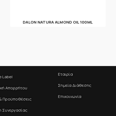
DALON NATURA ALMOND OIL 100ML
Εταιρία
e Label
Σημεία Διάθεσης
ική Απορρήτου
Επικοινωνία
& Προϋποθέσεις
η Συνεργασίας