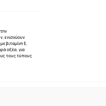
στην
ν, ενισχύουν
με βιταμίνη E,
αρά οξέα, για
ους τους τύπους