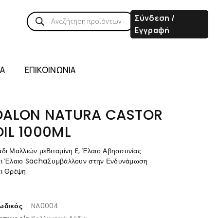
Σύνδεση /
Εγγραφή
ΙΑ
ΕΠΙΚΟΙΝΩΝΙΑ
DALON NATURA CASTOR
OIL 1000ML
άδι Μαλλιών μεΒιταμίνη E, Έλαιο Αβησσυνίας
αι Έλαιο SachaΣυμβάλλουν στην Ενδυνάμωση
αι Θρέψη.
ωδικός
NA0004