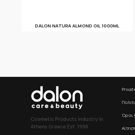
DALON NATURA ALMOND OIL 1000ML
Privat
Πολιτ
Όροι 
Cosmetic Products Industry in
Athens Greece Est. 1998
Αίτησ