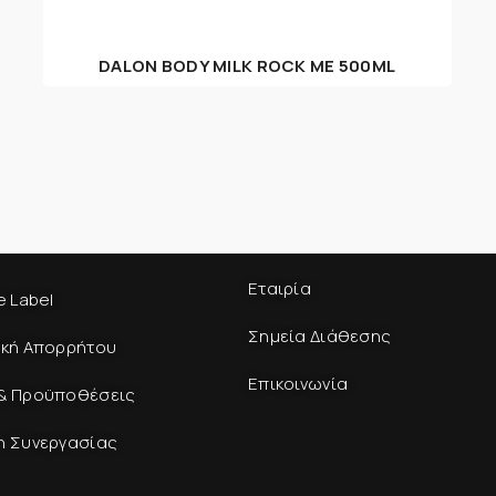
DALON BODY MILK ROCK ME 500ML
Εταιρία
e Label
Σημεία Διάθεσης
ική Απορρήτου
Επικοινωνία
& Προϋποθέσεις
η Συνεργασίας