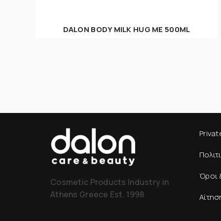
DALON BODY MILK HUG ME 500ML
Privat
Πολιτ
Όροι 
Cosmetic Products Industry in
Athens Greece Est. 1998
Αίτησ