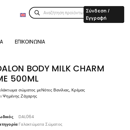
Σύνδεση /
Εγγραφή
ΙΑ
ΕΠΙΚΟΙΝΩΝΙΑ
DALON BODY MILK CHARM
ME 500ML
αλάκτωμα σώματος μεΝότες Βανίλιας, Κρέμας
αι Ψημένης Ζάχαρης
ωδικός
DAL064
ατηγορία
Γαλακτώματα Σώματος