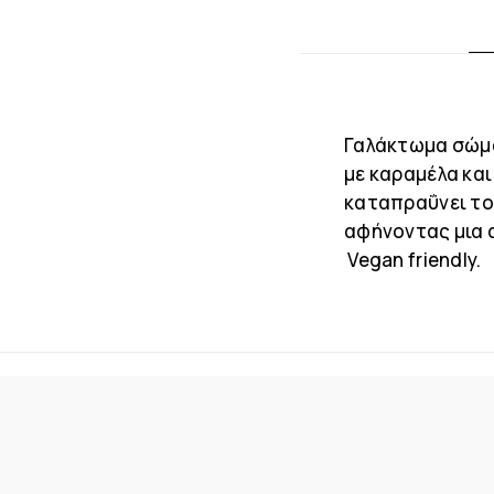
Γαλάκτωμα σώμα
με καραμέλα και
καταπραΰνει το
αφήνοντας μια 
Vegan friendly.