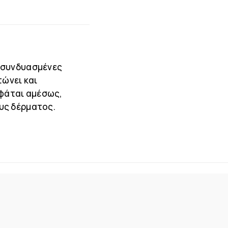
ς συνδυασμένες
τώνει και
φάται αμέσως,
υς δέρματος.