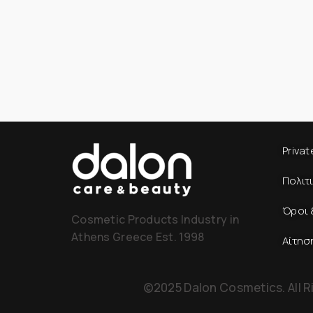
Privat
Πολιτ
Όροι 
Cosmetic Products Industry in
Athens Greece Est. 1998
Αίτησ
©2025 Dalon Cosmetics. All R