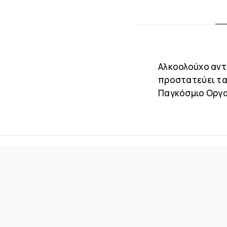
Αλκοολούχο αντι
προστατεύει τα 
Παγκόσμιο Οργαν