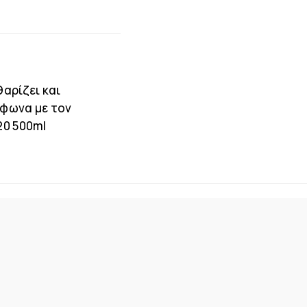
θαρίζει και
μφωνα με τον
20 500ml