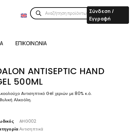
Σύνδεση /
Εγγραφή
ΙΑ
ΕΠΙΚΟΙΝΩΝΙΑ
DALON ANTISEPTIC HAND
GEL 500ML
λκοολούχο Aντισηπτικό Gel χεριών με 80% κ.ό.
θυλική Αλκοόλη.
ωδικός
AHG002
ατηγορία
Αντισηπτικά