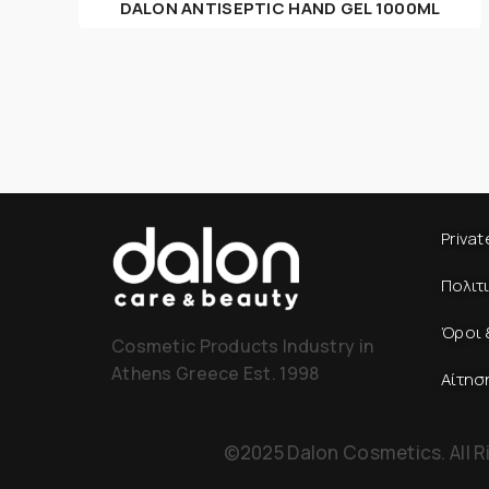
DALON ANTISEPTIC HAND GEL 1000ML
Privat
Πολιτ
Όροι 
Cosmetic Products Industry in
Athens Greece Est. 1998
Αίτησ
©2025 Dalon Cosmetics. All R