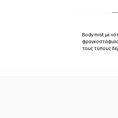
Body mist με ν
φραγκοστάφυλο 
τους τύπους δέρ