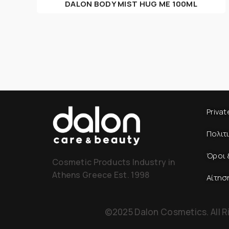
DALON BODY MIST HUG ME 100ML
Privat
Πολιτ
Όροι 
Cosmetic Products Industry in
Athens Greece Est. 1998
Αίτησ
©2025 Dalon Cosmetics. All R