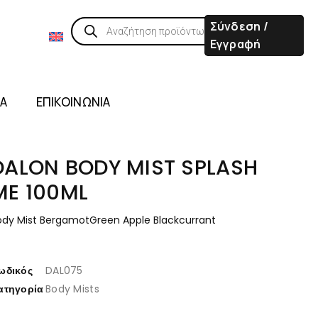
Σύνδεση /
Εγγραφή
ΙΑ
ΕΠΙΚΟΙΝΩΝΙΑ
DALON BODY MIST SPLASH
ME 100ML
ody Mist Bergamot
Green Apple B
lackcurrant 
ωδικός
DAL075
ατηγορία
Body Mists