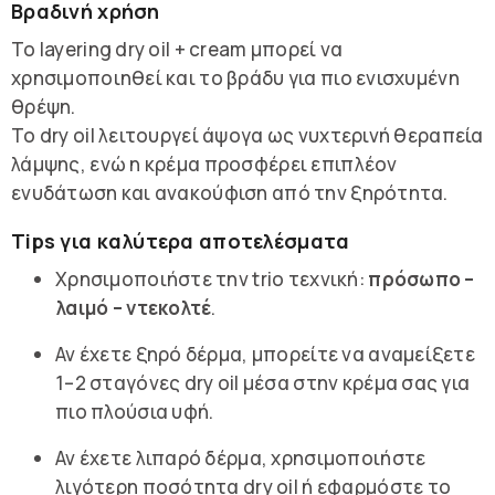
Βραδινή χρήση
Το layering dry oil + cream μπορεί να
χρησιμοποιηθεί και το βράδυ για πιο ενισχυμένη
θρέψη.
Το dry oil λειτουργεί άψογα ως νυχτερινή θεραπεία
λάμψης, ενώ η κρέμα προσφέρει επιπλέον
ενυδάτωση και ανακούφιση από την ξηρότητα.
Tips για καλύτερα αποτελέσματα
Χρησιμοποιήστε την trio τεχνική:
πρόσωπο –
λαιμό – ντεκολτέ
.
Αν έχετε ξηρό δέρμα, μπορείτε να αναμείξετε
1–2 σταγόνες dry oil μέσα στην κρέμα σας για
πιο πλούσια υφή.
Αν έχετε λιπαρό δέρμα, χρησιμοποιήστε
λιγότερη ποσότητα dry oil ή εφαρμόστε το