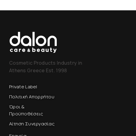
Cosmetic Products Industry in
Athens Greece Est. 1998
Private Label
Πολιτική Απορρήτου
Όροι &
Προϋποθέσεις
Αίτηση Συνεργασίας
Εταιρία