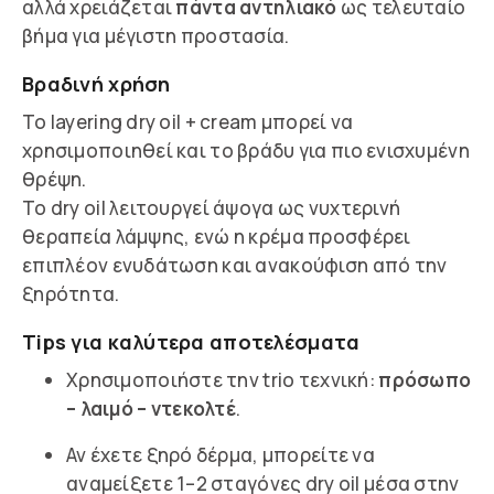
αλλά χρειάζεται
πάντα αντηλιακό
ως τελευταίο
βήμα για μέγιστη προστασία.
Βραδινή χρήση
Το layering dry oil + cream μπορεί να
χρησιμοποιηθεί και το βράδυ για πιο ενισχυμένη
θρέψη.
Το dry oil λειτουργεί άψογα ως νυχτερινή
θεραπεία λάμψης, ενώ η κρέμα προσφέρει
επιπλέον ενυδάτωση και ανακούφιση από την
ξηρότητα.
Tips για καλύτερα αποτελέσματα
Χρησιμοποιήστε την trio τεχνική:
πρόσωπο
– λαιμό – ντεκολτέ
.
Αν έχετε ξηρό δέρμα, μπορείτε να
αναμείξετε 1–2 σταγόνες dry oil μέσα στην