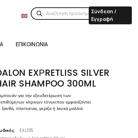
Σύνδεση /
Εγγραφή
ΙΑ
ΕΠΙΚΟΙΝΩΝΙΑ
DALON EXΡRETLISS SILVER
HAIR SHAMPOO 300ML
αμπουάν για την εξουδετέρωση των
νεπιθύμητων κίτρινων τόνωνπου εμφανίζονται
 ξανθά, πλατινένια, γκρίζα ή λευκά μαλλιά.
ωδικός
EXL015