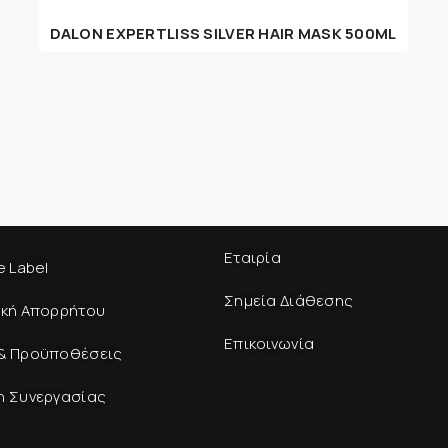
DALON EXPERTLISS SILVER HAIR MASK 500ML
Εταιρία
e Label
Σημεία Διάθεσης
ική Απορρήτου
Επικοινωνία
& Προϋποθέσεις
η Συνεργασίας