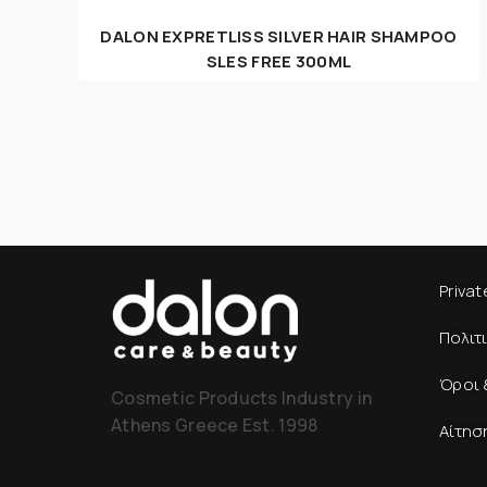
DALON EXΡRETLISS SILVER HAIR SHAMPOO
SLES FREE 300ML
Privat
Πολιτ
Όροι 
Cosmetic Products Industry in
Athens Greece Est. 1998
Αίτησ