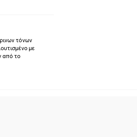
τρινων τόνων
λουτισμένο με
ν από το