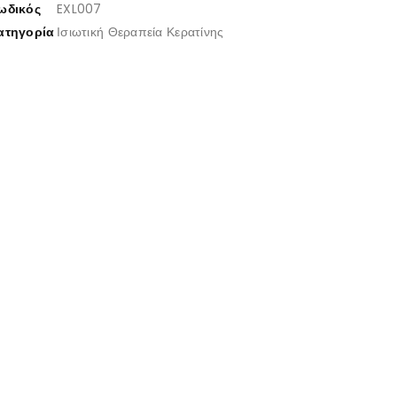
ωδικός
EXL007
ατηγορία
Ισιωτική Θεραπεία Κερατίνης