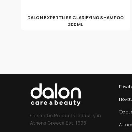
DALON EXPERTLISS CLARIFYING SHAMPOO
300ML
Privat
Πολιτ
Όροι 
Cosmetic Products Industry in
Athens Greece Est. 1998
Αίτησ