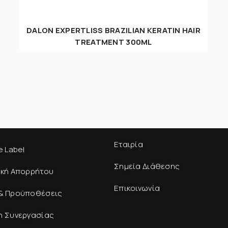
DALON EXPERTLISS BRAZILIAN KERATIN HAIR
TREATMENT 300ML
Εταιρία
e Label
Σημεία Διάθεσης
ική Απορρήτου
Επικοινωνία
& Προϋποθέσεις
η Συνεργασίας