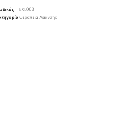
ωδικός
EXL003
ατηγορία
Θεραπεία Λείανσης