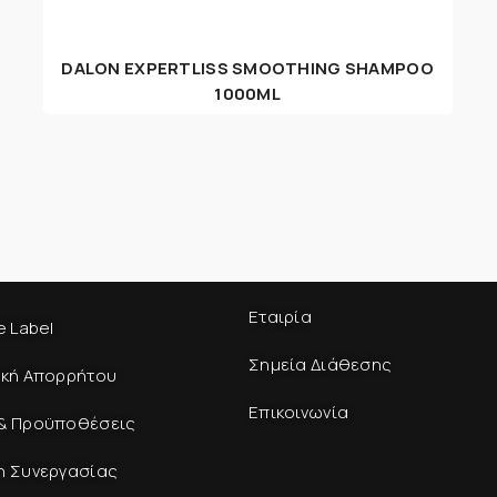
DALON EXPERTLISS SMOOTHING SHAMPOO
1000ML
Εταιρία
e Label
Σημεία Διάθεσης
ική Απορρήτου
Επικοινωνία
& Προϋποθέσεις
η Συνεργασίας