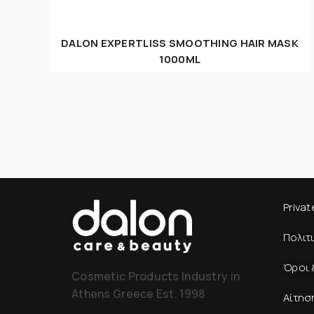
DALON EXPERTLISS SMOOTHING HAIR MASK
1000ML
Privat
Πολιτ
Όροι 
Cosmetic Products Industry in
Athens Greece Est. 1998
Αίτησ