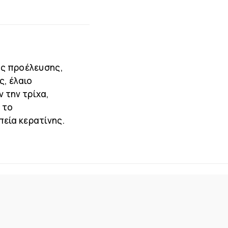
ής προέλευσης,
ς, έλαιο
 την τρίχα,
 το
εία κερατίνης.