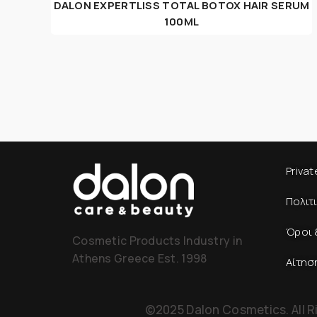
DALON EXPERTLISS TOTAL BOTOX HAIR SERUM
100ML
Privat
Πολιτ
Όροι 
Cosmetic Products Industry in
Athens Greece Est. 1998
Αίτησ
©2025 Dalon Cosmetics. All R