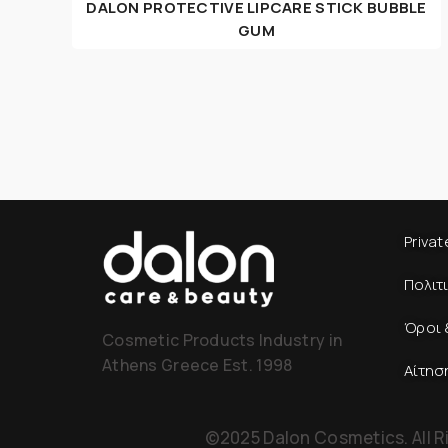
DALON PROTECTIVE LIPCARE STICK BUBBLE
GUM
Privat
Πολιτ
Όροι 
Cosmetic Products Industry in
Athens Greece Est. 1998
Αίτησ
©2025 Dalon Cosmetics. All R