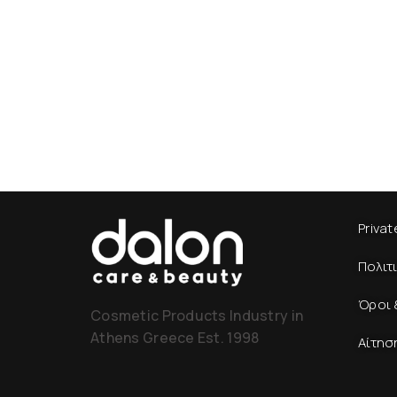
Privat
Πολιτ
Όροι 
Cosmetic Products Industry in
Athens Greece Est. 1998
Αίτησ